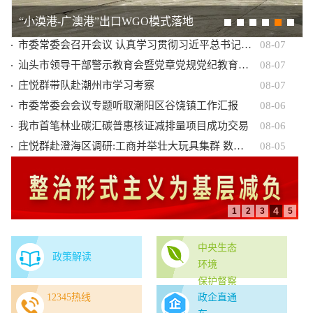
政声传递
汕头要闻
部门动态
区县动态
“小漠港-广澳港”出口WGO模式落地
市委常委会召开会议 认真学习贯彻习近平总书记重要讲话重要指示精神 研究部署经济发展、科技创新、审计等工作
08-07
汕头市领导干部警示教育会暨党章党规党纪教育培训班召开
08-07
庄悦群带队赴潮州市学习考察
08-07
市委常委会会议专题听取潮阳区谷饶镇工作汇报
08-06
我市首笔林业碳汇碳普惠核证减排量项目成功交易
08-06
庄悦群赴澄海区调研:工商并举壮大玩具集群 数贸融合贯通内外市场
08-05
中央生态
政策解读
环境
保护督察
12345热线
政企直通
在广东