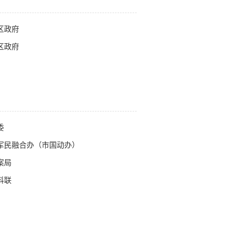
区政府
区政府
委
军民融合办（市国动办）
案局
科联