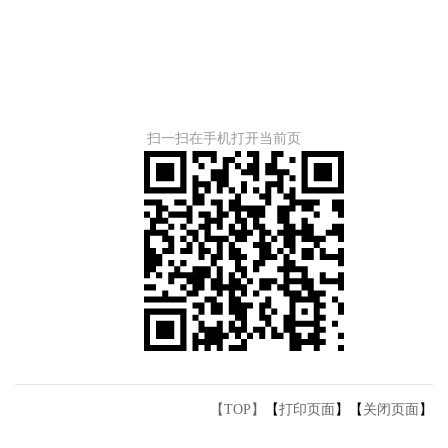
扫一扫在手机打开当前页
【TOP】
【
打印页面
】【
关闭页面
】