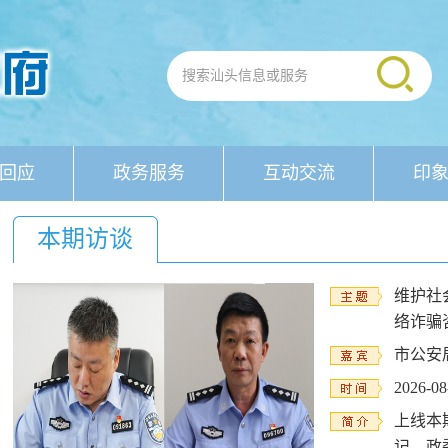
回应
政务服务
互动交流
印
本期访谈
维护社
络诈骗
市公安
2026-08
上线本
记、政