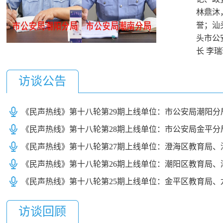
林鼎沐
誉；汕
头市公
长 李
侦查中
访谈公告
访谈回顾