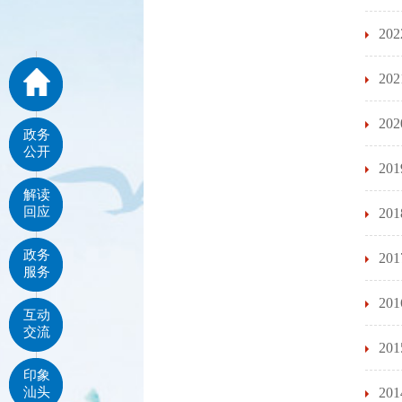
2
2
2
政务
公开
2
解读
回应
2
政务
2
服务
2
互动
交流
2
印象
汕头
2