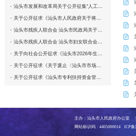
汕头市发展和改革局关于公开征集“人工智能+”应用场景典型案例、能力清单及需求清单的通知
关于公开征求《汕头市人民政府关于将一批市级行政职权调整由汕头高新技术产业开发区、汕头综合保税区、汕头华侨经济文化合作试验区管理委员会及濠江区人民政府实施的决定（征求意见稿）》意见的公告
汕头市残疾人联合会 汕头市民政局关于一户三残（及以上）家庭生活救助的实施办法（征求意见稿）征求意见
汕头市残疾人联合会 汕头市妇女联合会关于“守护天使”——关爱单亲（失亲）残障少年儿童的实施办法（征求意见稿）征求意见
关于向社会公开征求《汕头市2026年生态环境监督执法正面清单企业名单（征求意见稿）》意见的公告
关于公开征求《关于废止〈汕头市市场监督管理局（知识产权局）商标品牌奖励实施办法〉的决定（征求意见稿）》意见的公告
关于公开征求《汕头市专利扶持资金管理办法（征求意见稿）》修改意见的公告