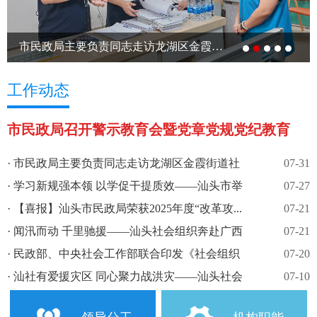
市民政局主要负责同志走访龙湖区金霞街道社工站...
工作动态
市民政局召开警示教育会暨党章党规党纪教育
培训...
·
市民政局主要负责同志走访龙湖区金霞街道社
07-31
工站...
·
学习新规强本领 以学促干提质效——汕头市举
07-27
办...
·
【喜报】汕头市民政局荣获2025年度“改革攻...
07-21
·
闻汛而动 千里驰援——汕头社会组织奔赴广西
07-21
一...
·
民政部、中央社会工作部联合印发《社会组织
07-20
评比...
·
汕社有爱援灾区 同心聚力战洪灾——汕头社会
07-10
组...