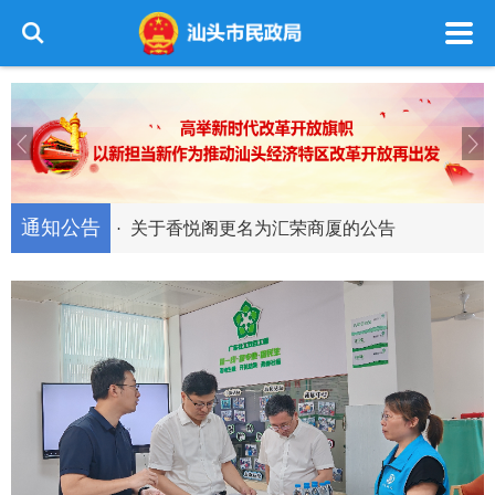
2026年度市级养老机构“双随机、一公开”检
·
民政事业统计报表（2026年4-6月）
查结...
·
通知公告
关于香悦阁更名为汇荣商厦的公告
·
民政部、中央社会工作部联合印发《社会组
·
转发关于延长行政规范性文件有效期的通知
织评比表彰...
·
汕头市民政局关于举报“山寨社团”和非法社
·
关于规范做好市级行业协会商会换届事前审
会组织事...
·
关于规范做好市级一般性社会团体换届事前
核报备工作...
·
审核报备工...