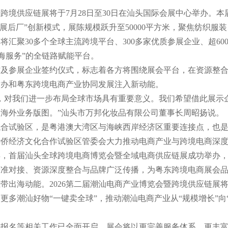
跨境供应链展将于7月28日至30日在汕头国际会展中心举办。本
展后厂”创新模式，展陈规模跃升至50000平方米，聚焦纺织服
汇聚30多个全球主流跨境平台、300多家优质参展企业、超600
出海服务”的全链路赋能平台。
参展企业签约仪式，标志着各方将围绕展会平台，在资源整合
举办和粤东跨境电商产业协同发展注入新动能。
对我们进一步布局全球市场具有重要意义。我们希望借此展示
海外业务版图。”汕头市万邦化妆品有限公司董事长周昭扬说。
试验区，是粤港澳大湾区与海峡西岸经济区重要连接点，也是“
侨经济文化合作试验区管委会大力推动电商产业与跨境电商深度
，首届汕头全球跨境电商博览会暨全域电商供应链展成功举办，吸引
精准对接、资源深度整合与品牌广泛传播，为粤东跨境电商展会
出海动能。2026第二届潮汕电商产业博览会暨跨境供应链展
更多潮汕好物“一键卖全球”，推动潮汕电商产业从“规模增长”向“
名等相关工作已全面开启。展会将以更完善服务体系、更丰富