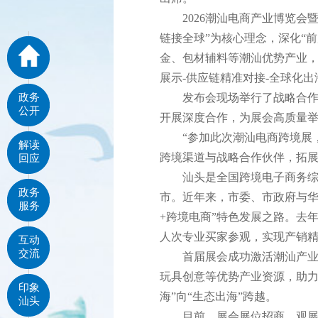
2026潮汕电商产业博览会暨
链接全球”为核心理念，深化“前
金、包材辅料等潮汕优势产业，将
展示-供应链精准对接-全球化
政务
发布会现场举行了战略合作及
公开
开展深度合作，为展会高质量
“参加此次潮汕电商跨境展，
解读
跨境渠道与战略合作伙伴，拓展
回应
汕头是全国跨境电子商务综合
政务
市。近年来，市委、市政府与华
服务
+跨境电商”特色发展之路。去年
人次专业买家参观，实现产销
互动
交流
首届展会成功激活潮汕产业带
玩具创意等优势产业资源，助力
印象
海”向“生态出海”跨越。
汕头
目前，展会展位招商、观展报