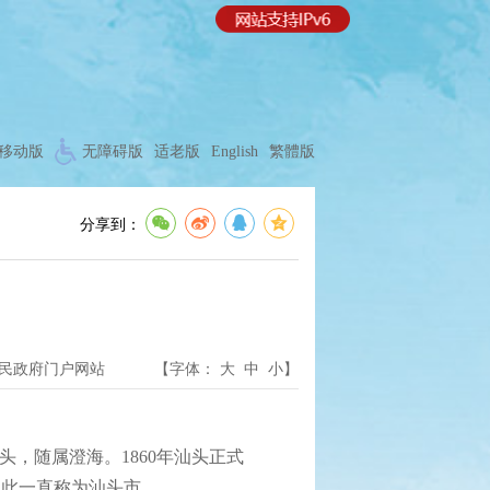
移动版
无障碍版
适老版
English
繁體版
分享到：
民政府门户网站
【字体：
大
中
小
】
，随属澄海。1860年汕头正式
从此一直称为汕头市。