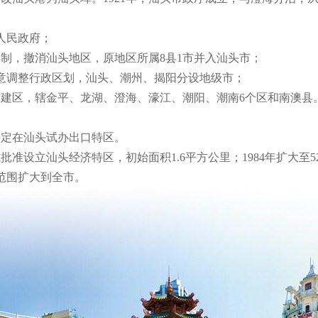
人民政府；
县制，撤消汕头地区，原地区所属8县1市并入汕头市；
同意调整行政区划，汕头、潮州、揭阳分设地级市；
建区，辖金平、龙湖、澄海、濠江、潮阳、潮南6个区和南澳县
决定在汕头试办出口特区。
准设立汕头经济特区，初始面积1.6平方公里；1984年扩大至52.
区范围扩大到全市。