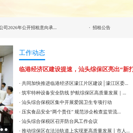
有限公司位于汕头市保税区内...
·
关于汕头保税区临港
税区现代产业项目认定申报管...
·
关于汕头保税区临港
2026年公开招租意向承...
·
招租公告
工作动态
临港经济区建设提速，汕头综保区亮出“新打
·
共同加快推进临港经济区濠江片区建设│濠江区委...
·
筑牢特种设备安全防线 护航综保区高质量发展｜...
·
汕头综合保税区集中开展爱国卫生专项行动
·
压实食品安全“两个责任” 规范涉企检查监管流...
·
汕头综合保税区召开防台风工作会议
·
推动综保区在法治轨道上实现更高质量发展丨市人...