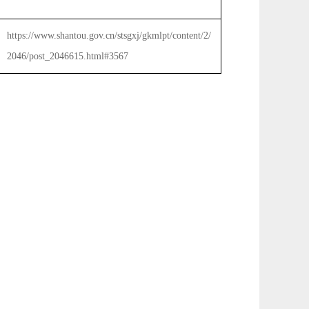
https://www.shantou.gov.cn/stsgxj/gkmlpt/content/2/
2046/post_2046615.html#3567