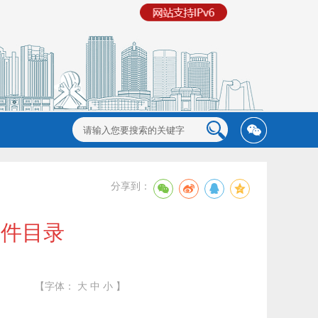
分享到：
文件目录
【字体：
大
中
小
】