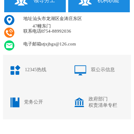
领导分工
机构职能
地址：
汕头市龙湖区金涛庄东区
47幢东门
联系电话：
0754-88992036
电子邮箱：
stjxjbgs@126.com
12345热线
双公示信息
政府部门
党务公开
权责清单专栏