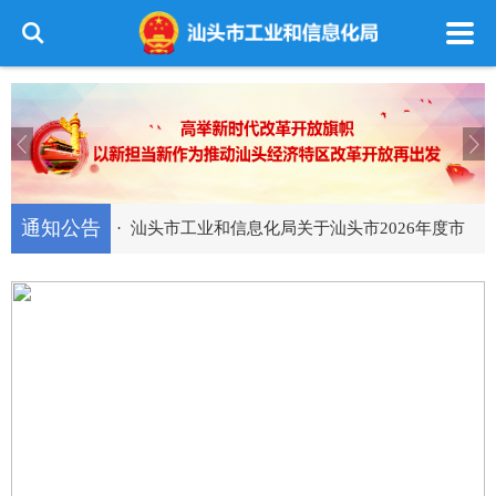
·
汕头市工业和信息化局2026年承办政协主办提
案...
·
转发关于开展第二批制造业赋能资源遴选的通
知
·
汕头市工业和信息化局关于组织2027年省制造
业...
·
汕头市工业和信息化局关于第十届“创客广
东”汕头...
·
转发广东省工业和信息化厅关于组织开展国家
通知公告
级零碳...
·
汕头市工业和信息化局关于汕头市2026年度市
级...