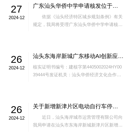
广东汕头华侨中学申请核发位于汕头市东海岸新城新溪片区A组团LH-02201控制单元西片00209、00215地块的广东汕头华侨中学迁址办学项目用地预审与选址意见书事项批前公示
27
依据《汕头经济特区城乡规划条例》有关
2024-12
规定，我局将受理广东汕头华侨中学申请核发
广东汕头华侨中学迁址办学项目用地预审与选
址意见书事项，现将有关事项公示如下：
...
汕头东海岸新城广东移动AI创新应用中心项目（汕头分部生产调度中心）《建设工程项目规划核实证明书》批后公告
26
核实证明书编号：建核字第4405002024HY00
2024-12
39444号发证机关：汕头华侨经济文化合作试
验区规划与生态环境局发证日期：2024年12月
25日建设单位：中...
关于新增新津片区电动自行车停放、充电设施建设的公示
26
近日，汕头海岸城市运营管理有限公司向
2024-12
我局申请在汕头市东海岸新城新津片区新增电
动自行车停放、充电设施共28处（具体增设地