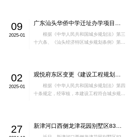
意许...
广东汕头华侨中学迁址办学项目《建设项目用地预审与选址意见书》批后公告
09
根据《中华人民共和国城乡规划法》第三
2025-01
十六条、《汕头经济特区城乡规划条例》第四
十四条规定，经审核，本项目符合用地预审与
选址要求，颁发此证：许可证号：用字第44...
观悦府东区变更《建设工程规划许可证》批后公告
02
根据《中华人民共和国城乡规划法》第四
2025-01
十条规定，经审核，本建设工程符合城乡规划
要求，颁发此证：许可证号：建字第4405002
024GG0004495号（变更之...
新津河口西侧龙津花园别墅区83幢、85幢、86幢、87幢全幢建设工程规划许可申请事项批前公示
27
近日，新津河口西侧龙津花园别墅区83