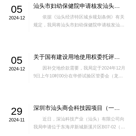
汕头市妇幼保健院申请核发汕头市东海岸新城新津片区A01-02之一地块汕头市托育综合服务中心建设项目用地预审与选址意见书事项批前公示
05
依据《汕头经济特区城乡规划条例》有关
2024-12
规定，我局将汕头市妇幼保健院申请核发汕头
市托育综合服务中心建设项目用地预审与选址
意见书事项，现将有关事项公示如下：
申...
关于国有建设用地使用权委托评估公告
05
因补交地价款需要，我局定于2024年12月
2024-12
9日上午10时00分在华侨试验区管委会（龙湖
区龙腾街道汕港路1号宝能时代湾3栋3楼315会
议室）现场公开摇珠确定国...
深圳市汕头商会科技园项目（一期）北区建设工程规划许可申请事项批前公示
29
近日，深汕科技产业（汕头）有限公司向
2024-11
我局申请位于东海岸新城新溪片区B07-02（之
一）地块的深圳市汕头商会科技园项目（一