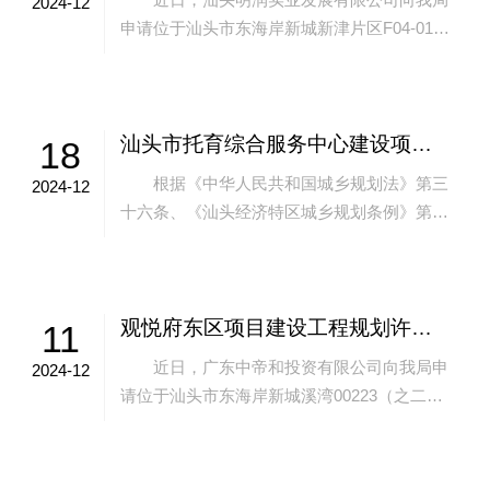
2024-12
申请位于汕头市东海岸新城新津片区F04-01地
块的明园汕头国际科创金融城（暂定名）F04-
01地块二期（A区）项目建设工...
汕头市托育综合服务中心建设项目《建设项目用地预审与选址意见书》批后公告
18
根据《中华人民共和国城乡规划法》第三
2024-12
十六条、《汕头经济特区城乡规划条例》第四
十四条规定，经审核，本项目符合用地预审与
选址要求，颁发此证：许可证号：用字第44...
观悦府东区项目建设工程规划许可变更批前公示
11
近日，广东中帝和投资有限公司向我局申
2024-12
请位于汕头市东海岸新城溪湾00223（之二）
地块的观悦府东区项目建设工程规划许可变更
事项，主要内容如下： 因施工图专业...