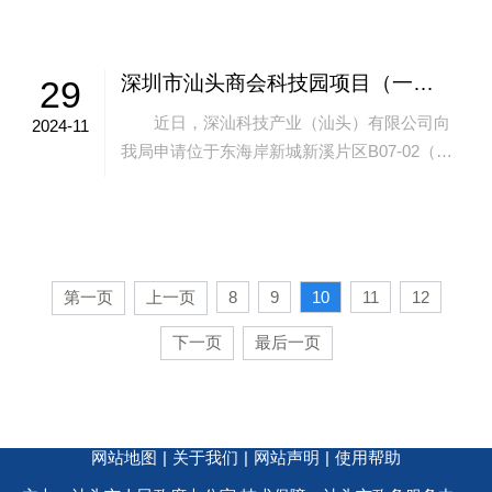
期）北区建设工程规划许可事项。该项目...
深圳市汕头商会科技园项目（一期）南区建设工程规划许可申请事项批前公示
29
近日，深汕科技产业（汕头）有限公司向
2024-11
我局申请位于东海岸新城新溪片区B07-02（之
一）地块的深圳市汕头商会科技园项目（一
期）南区建设工程规划许可事项。 按...
第一页
上一页
8
9
10
11
12
下一页
最后一页
网站地图
|
关于我们
|
网站声明
|
使用帮助