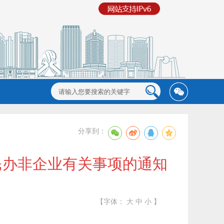
分享到：
民办非企业有关事项的通知
【字体：
大
中
小
】