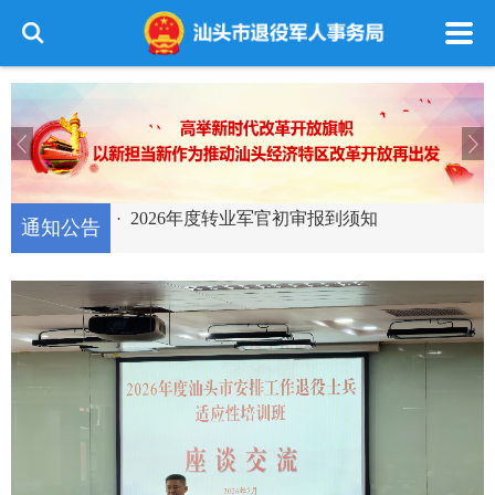
关于市领导接访日工作安排的通知
·
2026年度转业军官初审报到须知
·
通知公告
汕头市退役军人事务局关于汕头市革命烈士
·
汕头市退役军人事务局关于2025年度法治政
陵园保护...
·
汕头市退役军人事务局现行有效行政规范性
府建...
·
自主就业退役士兵职业技能培训班意向登记
文件目录
·
2025年度转业军官初审报到须知
·
汕头市退役军人事务局2024年度法治政府建
·
设情...