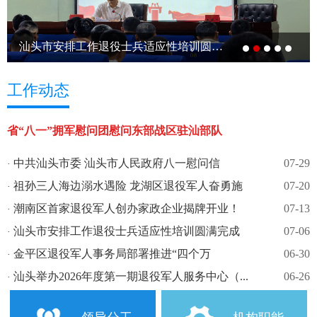
汕头市安排工作退役士兵适应性培训圆满完...
工作动态
省“八一”拥军慰问团慰问东部战区驻汕部队
中共汕头市委 汕头市人民政府八一慰问信
07-29
·
祖孙三人海边溺水遇险 龙湖区退役军人奋勇施
07-20
·
潮南区首家退役军人创办家政企业揭牌开业！
07-13
救...
·
汕头市安排工作退役士兵适应性培训圆满完成
07-06
·
金平区退役军人事务局部署推进“四个万
06-30
·
汕头举办2026年度第一期退役军人服务中心（...
06-26
家”“五...
·