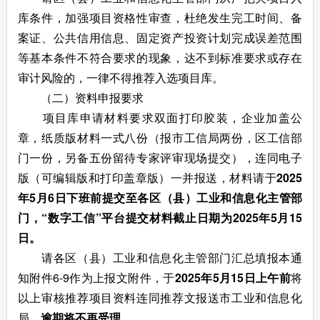
库条件，加强项目资格性审查，杜绝发生完工时间、备
案证、公共信用信息、固定资产投资计划完成误差范围
等基本条件不符合要求的现象，达不到标准要求或存在
审计风险的，一律不得推荐入选项目库。
（二）资料申报要求
项目库申请材料要求双面打印胶装，企业加盖公
章，纸质版材料一式八份（报市工信局两份，区工信部
门一份，另备五份留待专家评审现场提交），连同电子
版（可编辑版和打印盖章版）一并报送，材料请于
2025
年5月6日下班前提交至
各
区
（
县
）工业和信息化
主管部
门
，
“
数字工信
”
平台
提交材料
截止日期为
2025
年
5
月
15
日
。
请各区（县）工业和信息化主管部门汇总填报本通
知附件6-9作为上报文附件，于
202
5
年
5
月
15
日
上午
前
将
以上审核推荐项目资料连同推荐文报送市工业和信息化
局，
逾期将不再受理。