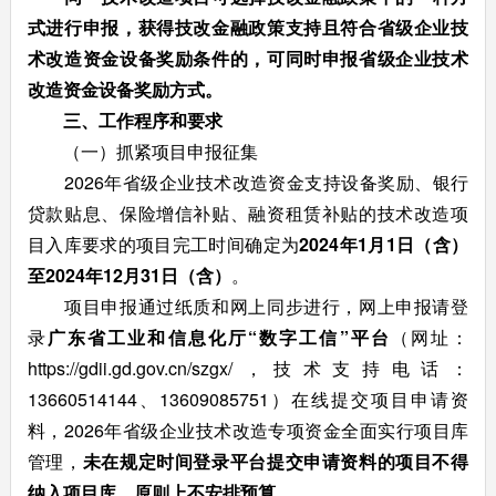
式进行申报，获得技改金融政策支持且符合省级企业技
术改造资金设备奖励条件的，可同时申报省级企业技术
改造资金设备奖励方式。
三、工作程序和要求
（一）抓紧项目申报征集
2026年省级企业技术改造资金支持设备奖励、银行
贷款贴息、保险增信补贴、融资租赁补贴的技术改造项
目入库要求的项目完工时间确定为
20
2
4
年
1
月1日（含）
至202
4
年
12
月3
1
日（含）
。
项目申报通过纸质和网上同步进行，网上申报请登
录
广东省工业和信息化厅
“
数字工信
”
平台
（网址：
https://gdii.gd.gov.cn/szgx/，技术支持电话：
13660514144、13609085751）在线提交项目申请资
料，2026年省级企业技术改造专项资金全面实行项目库
管理，
未在规定时间登录平台提
交申请资料的项目不得
纳入项目库
，原则上
不安排预算。