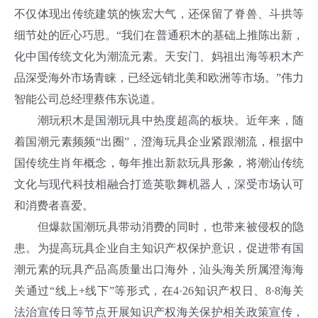
不仅体现出传统建筑的恢宏大气，还保留了脊兽、斗拱等
细节处的匠心巧思。“我们在普通积木的基础上推陈出新，
化中国传统文化为潮流元素。天安门、妈祖出海等积木产
品深受海外市场青睐，已经远销北美和欧洲等市场。”伟力
智能公司总经理蔡伟东说道。
潮玩积木是国潮玩具中热度超高的板块。近年来，随
着国潮元素频频“出圈”，澄海玩具企业紧跟潮流，根据中
国传统生肖年概念，每年推出新款玩具形象，将潮汕传统
文化与现代科技相融合打造英歌舞机器人，深受市场认可
和消费者喜爱。
但爆款国潮玩具带动消费的同时，也带来被侵权的隐
患。为提高玩具企业自主知识产权保护意识，促进带有国
潮元素的玩具产品高质量出口海外，汕头海关所属澄海海
关通过“线上+线下”等形式，在4·26知识产权日、8·8海关
法治宣传日等节点开展知识产权海关保护相关政策宣传，