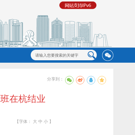
分享到：
修班在杭结业
【字体：
大
中
小
】