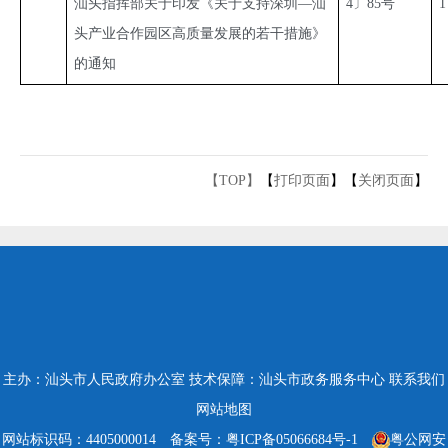
汕头指挥部关于印发《关于支持深圳—汕
4〕85号
1
头产业合作园区高质量发展的若干措施》
的通知
【TOP】
【
打印页面
】【
关闭页面
】
主办：汕头市人民政府办公室
技术保障：汕头市政务服务中心
联系我们
网站地图
网站标识码：4405000014
备案号：粤ICP备05066684号-1
粤公网安