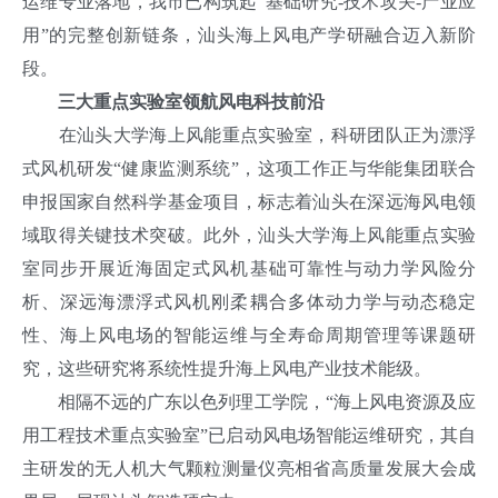
运维专业落地，我市已构筑起“基础研究-技术攻关-产业应
用”的完整创新链条，汕头海上风电产学研融合迈入新阶
段。
三大重点实验室领航风电科技前沿
在汕头大学海上风能重点实验室，科研团队正为漂浮
式风机研发“健康监测系统”，这项工作正与华能集团联合
申报国家自然科学基金项目，标志着汕头在深远海风电领
域取得关键技术突破。此外，汕头大学海上风能重点实验
室同步开展近海固定式风机基础可靠性与动力学风险分
析、深远海漂浮式风机刚柔耦合多体动力学与动态稳定
性、海上风电场的智能运维与全寿命周期管理等课题研
究，这些研究将系统性提升海上风电产业技术能级。
相隔不远的广东以色列理工学院，“海上风电资源及应
用工程技术重点实验室”已启动风电场智能运维研究，其自
主研发的无人机大气颗粒测量仪亮相省高质量发展大会成