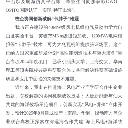
平台以及航海仿真平台等，毕业生可同步获取GWO、
OPITO国际认证，实现“持证出海”。
校企协同创新破解“卡脖子”难题
我市正在建设的40MW级风电机组电气及动力学六自
由度实验平台，突破75MNm级扭矩加载、120MVA电网模
拟等“卡脖子”技术，可为大兆瓦机组提供验证场景。这个
已纳入国家重点研发计划“高性能制造技术与重大装备”重
点专项2024年度项目，已吸引汕头大学、上海交大、华南
理工等顶尖院校共建科研联合体，共同解决科研基础设施
研发和应用中面临的关键技术难题。
近年来，我市在推进海上风电产业产学研合作中企业
出题、院校解题的协同机制成效显著：大唐新能源与汕大
共建的海洋牧场示范项目，创新实现"风电+养殖"立体开
发，预计2025年8月建成投产；京能、华润、绿动南方等企
业联合高校正探索在深远海合作共建“海上风电+海洋牧