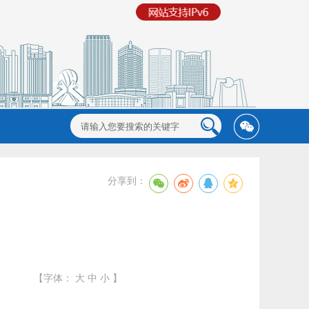
分享到：
【字体：
大
中
小
】