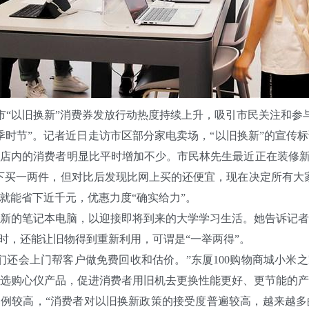
市“以旧换新”消费券发放行动热度持续上升，吸引市民关注和参
节”。记者近日走访市区部分家电卖场，“以旧换新”的宣传
店内的消费者明显比平时增加不少。市民林先生最近正在装修新
下买一两件，但对比后发现比网上买的还便宜，现在决定所有大
就能省下近千元，优惠力度“确实给力”。
的笔记本电脑，以迎接即将到来的大学学习生活。她告诉记者
时，还能让旧物得到重新利用，可谓是“一举两得”。
会上门帮客户做免费回收和估价。”东厦100购物商城小米之
选购心仪产品，促进消费者用旧机去更换性能更好、更节能的
比例较高，“消费者对以旧换新政策的接受度普遍较高，越来越