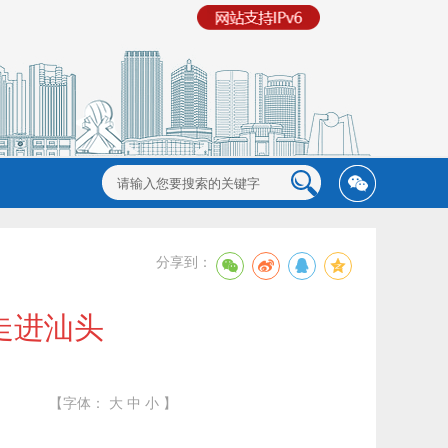
分享到：
走进汕头
【字体：
大
中
小
】