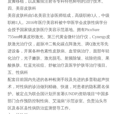
皮瓣移植，以及瘢痕注射等专科特色鲜明的治疗技术。
四、美容皮肤科
美容皮肤科由5名美容主诊医师组成，高级职称3人，中级
职称1人。2016年医疗美容科被中华医学会皮肤性病学分
会授予国家级皮肤医疗美容示范基地。拥有PicoSure
755nm蜂巢皮秒激光、第三代黄金微针治疗仪，Cynergy皮
肤激光治疗仪，超脉冲二氧化碳点阵激光、调Q激光等先
进设备，开展各种色素性皮肤病、血管病治疗、面部年轻
化治疗，光子嫩肤、激光脱毛、射频除皱、祛除疤痕、果
酸换肤、红蓝光祛痘、舒敏治疗及医学护肤等治疗项目。
五、性病科
配套目前国内先进的各种检测手段及先进的多普勒超声技
术，对性病的诊治做到精确、快速，对患者的隐私匿名保
护。被定点为联合国计划开发署(UNDP)资助项目“中国多
部门合作预防控制性病、艾滋病”示范诊室。负责汕头市
区及各区县性病防治监测督导工作。