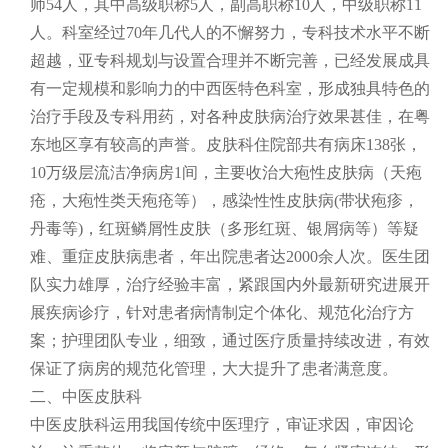
师54人，其中高级职称5人，副高职称10人，中级职称11
人。科室经过70年几代人的不懈努力，专科技术水平不断
超越，亚专科规划与设置合理并不断完善，已经发展成具
有一定规模和影响力的中西医特色科室，形成独具特色的
治疗手段及专科用药，对各种皮肤病治疗效果甚佳，在粤
东地区享有较高的声誉。皮肤科住院部共有病床138张，
10万级层流洁净病房1间，主要收治大疱性皮肤病（天疱
疮，大疱性类天疱疮等），感染性性皮肤病(带状疱疹，
丹毒等)，红斑鳞屑性皮肤（多形红斑、银屑病等）等疑
难、重症皮肤病患者，年出院患者达2000余人次。医生团
队实力雄厚，治疗经验丰富，紧跟国内外最新研究进展开
展疾病诊疗，针对患者病情制定个体化、规范化治疗方
案；护理团队专业，细致，通过医疗质量持续改进，有效
保证了病房的规范化管理，大大提升了患者满意度。
二、中医皮肤科
中医皮肤科运用我国传统中医理疗，审证求因，审因论