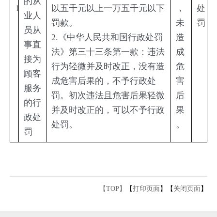
的从
1
以五千元以上一万五千元以下
，
处
业人
罚款。
未
罚
员从
2.《中华人民共和国行政处罚
造
事直
法》第三十三条第一款：违法
成
接为
行为轻微并及时改正，没有造
危
顾客
成危害后果的，不予行政处
害
服务
罚。初次违法且危害后果轻微
后
的行
并及时改正的，可以不予行政
果
政处
处罚。
。
罚
【TOP】
【
打印页面
】【
关闭页面
】