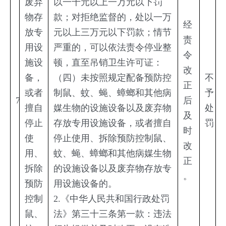
废弃
以一千元以上一万元以下罚
物存
款；对拒绝监督的，处以一万
经
放专
元以上三万元以下罚款；情节
责
用设
严重的，可以依法责令停业整
令
施设
顿，直至吊销卫生许可证：
改
备，
（四）未按照规定配备预防控
不
正
或者
制鼠、蚊、蝇、蟑螂和其他病
予
7
后
擅自
媒生物的设施设备以及废弃物
处
及
停止
存放专用设施设备，或者擅自
罚
时
使
停止使用、拆除预防控制鼠、
改
用、
蚊、蝇、蟑螂和其他病媒生物
正
拆除
的设施设备以及废弃物存放专
。
预防
用设施设备的。
控制
2.《中华人民共和国行政处罚
鼠、
法》第三十三条第一款：违法