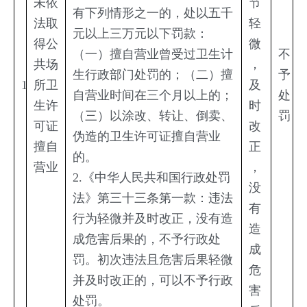
未依
节
有下列情形之一的，处以五千
法取
轻
元以上三万元以下罚款：
得公
微
（一）擅自营业曾受过卫生计
不
共场
，
生行政部门处罚的；（二）擅
予
1
所卫
及
自营业时间在三个月以上的；
处
生许
时
（三）以涂改、转让、倒卖、
罚
可证
改
伪造的卫生许可证擅自营业
擅自
正
的。
营业
，
2.《中华人民共和国行政处罚
没
法》第三十三条第一款：违法
有
行为轻微并及时改正，没有造
造
成危害后果的，不予行政处
成
罚。初次违法且危害后果轻微
危
并及时改正的，可以不予行政
害
处罚。