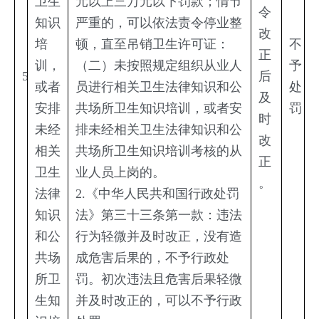
卫生
元以上三万元以下罚款；情节
令
知识
严重的，可以依法责令停业整
改
培
顿，直至吊销卫生许可证：
不
正
训，
（二）未按照规定组织从业人
予
5
后
或者
员进行相关卫生法律知识和公
处
及
安排
共场所卫生知识培训，或者安
罚
时
未经
排未经相关卫生法律知识和公
改
相关
共场所卫生知识培训考核的从
正
卫生
业人员上岗的。
。
法律
2.《中华人民共和国行政处罚
知识
法》第三十三条第一款：违法
和公
行为轻微并及时改正，没有造
共场
成危害后果的，不予行政处
所卫
罚。初次违法且危害后果轻微
生知
并及时改正的，可以不予行政