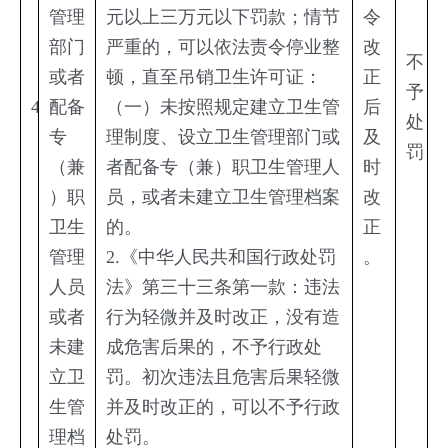
管理
元以上三万元以下罚款；情节
令
部门
严重的，可以依法责令停业整
改
不
或者
顿，直至吊销卫生许可证：
正
予
4
配备
（一）未按照规定建立卫生管
后
处
专
理制度、设立卫生管理部门或
及
罚
（兼
者配备专（兼）职卫生管理人
时
）职
员，或者未建立卫生管理档案
改
卫生
的。
正
管理
2.《中华人民共和国行政处罚
。
人员
法》第三十三条第一款：违法
或者
行为轻微并及时改正，没有造
未建
成危害后果的，不予行政处
立卫
罚。初次违法且危害后果轻微
生管
并及时改正的，可以不予行政
理档
处罚。