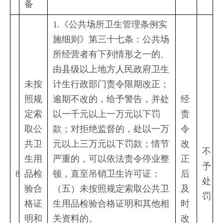
备
1.《公共场所卫生管理条例实
施细则》第三十七条：公共场
所经营者有下列情形之一的、
由县级以上地方人民政府卫生
未按
计生行政部门责令限期改正；
照规
逾期不改的，给予警告，并处
经
定索
以一千元以上一万元以下罚
责
取公
款；对拒绝监督的，处以一万
令
共卫
元以上三万元以下罚款；情节
改
不
生用
严重的，可以依法责令停业整
正
予
8
品检
顿，直至吊销卫生许可证：
后
处
验合
（五）未按照规定索取公共卫
及
罚
格证
生用品检验合格证明和其他相
时
明和
关资料的。
改