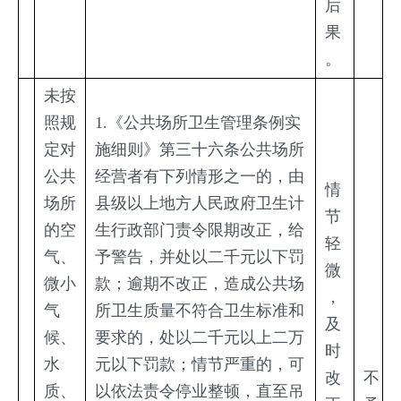
后
果
。
未按
照规
1.《公共场所卫生管理条例实
定对
施细则》第三十六条公共场所
公共
经营者有下列情形之一的，由
情
场所
县级以上地方人民政府卫生计
节
的空
生行政部门责令限期改正，给
轻
气、
予警告，并处以二千元以下罚
微
微小
款；逾期不改正，造成公共场
，
气
所卫生质量不符合卫生标准和
及
候、
要求的，处以二千元以上二万
时
水
元以下罚款；情节严重的，可
改
不
质、
以依法责令停业整顿，直至吊