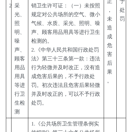
正
予
2
采
销卫生许可证：（一）未按照
，
处
光、
规定对公共场所的空气、微小
未
罚
照
气候、水质、采光、照明、噪
造
明、
声、顾客用品用具等进行卫生
成
噪
检测的。
危
声、
2.《中华人民共和国行政处罚
害
顾客
法》第三十三条第一款：违法
后
用品
行为轻微并及时改正，没有造
果
用具
成危害后果的，不予行政处
。
等进
罚。初次违法且危害后果轻微
行卫
并及时改正的，可以不予行政
生检
处罚。
测
1.《公共场所卫生管理条例实