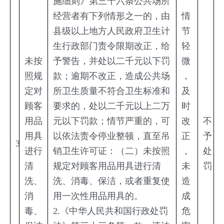
施细则》第三十六条公共场所
经营者有下列情形之一的，由
情
县级以上地方人民政府卫生计
节
生行政部门责令限期改正，给
轻
未按
予警告，并处以二千元以下罚
微
照规
款；逾期不改正，造成公共场
，
定对
所卫生质量不符合卫生标准和
及
顾客
要求的，处以二千元以上二万
时
用品
元以下罚款；情节严重的，可
改
不
用具
以依法责令停业整顿，直至吊
正
予
3
进行
销卫生许可证：（二）未按照
，
处
清
规定对顾客用品用具进行清
未
罚
洗、
洗、消毒、保洁，或者重复使
造
消
用一次性用品用具的。
成
毒、
2.《中华人民共和国行政处罚
危