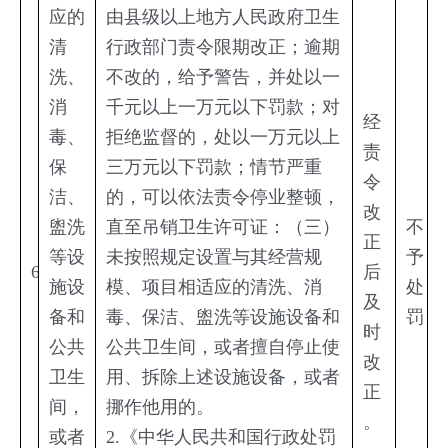
应的
由县级以上地方人民政府卫生
清
行政部门责令限期改正；逾期
洗、
不改的，给予警告，并处以一
消
千元以上一万元以下罚款；对
经
毒、
拒绝监督的，处以一万元以上
责
保
三万元以下罚款；情节严重
令
洁、
的，可以依法责令停业整顿，
改
盥洗
直至吊销卫生许可证：（三）
不
正
等设
未按照规定设置与其经营规
予
6
后
施设
模、项目相适应的清洗、消
处
及
备和
毒、保洁、盥洗等设施设备和
罚
时
公共
公共卫生间，或者擅自停止使
改
卫生
用、拆除上述设施设备，或者
正
间，
挪作他用的。
。
或者
2.《中华人民共和国行政处罚