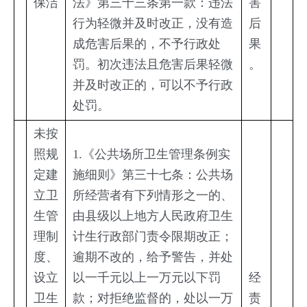
保洁
法》第三十三条第一款：违法
害
行为轻微并及时改正，没有造
后
成危害后果的，不予行政处
果
罚。初次违法且危害后果轻微
。
并及时改正的，可以不予行政
处罚。
未按
照规
1.《公共场所卫生管理条例实
定建
施细则》第三十七条：公共场
立卫
所经营者有下列情形之一的、
生管
由县级以上地方人民政府卫生
理制
计生行政部门责令限期改正；
度、
逾期不改的，给予警告，并处
设立
以一千元以上一万元以下罚
经
卫生
款；对拒绝监督的，处以一万
责