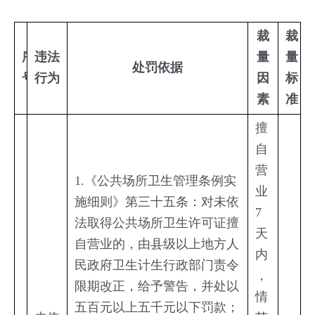
裁
裁
序
违法
量
量
处罚依据
号
行为
因
标
素
准
擅
自
营
1.《公共场所卫生管理条例实
业
施细则》第三十五条：对未依
7
法取得公共场所卫生许可证擅
天
自营业的，由县级以上地方人
内
民政府卫生计生行政部门责令
，
限期改正，给予警告，并处以
情
五百元以上五千元以下罚款；