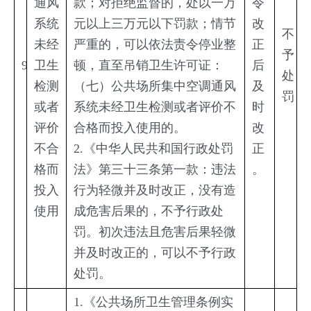
通风
款；对拒绝监督的，处以一万
令
系统
元以上三万元以下罚款；情节
改
不
未经
严重的，可以依法责令停业整
正
予
9
卫生
顿，直至吊销卫生许可证：
后
处
检测
（七）公共场所集中空调通风
及
罚
或者
系统未经卫生检测或者评价不
时
评价
合格而投入使用的。
改
不合
2.《中华人民共和国行政处罚
正
格而
法》第三十三条第一款：违法
。
投入
行为轻微并及时改正，没有造
使用
成危害后果的，不予行政处
罚。初次违法且危害后果轻微
并及时改正的，可以不予行政
处罚。
1.《公共场所卫生管理条例实