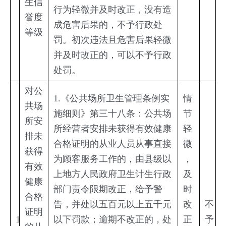
生信
行为轻微并及时改正，没有造
誉度
成危害后果的，不予行政处
等级
罚。初次违法且危害后果轻微
并及时改正的，可以不予行政
处罚。
对公
1.《公共场所卫生管理条例实
情
共场
施细则》第三十八条：公共场
节
所安
所经营者安排未获得有效健康
轻
排未
合格证明的从业人员从事直接
微
获得
为顾客服务工作的，由县级以
，
有效
上地方人民政府卫生计生行政
及
健康
部门责令限期改正，给予警
时
合格
告，并处以五百元以上五千元
改
不
证明
1
以下罚款；逾期不改正的，处
正
予