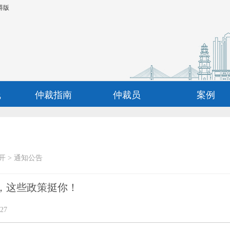
碍版
线
仲裁指南
仲裁员
案例
开
>
通知公告
，这些政策挺你！
27