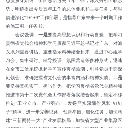
态度贯穿始终，全面总结过去五年工作，深入分析面临形
势，明确提出今后五年工作的总体要求和主要任务，与时
俱进深化“1+1+9”工作部署，是指导广东未来一个时期工作
的施工图、任务书。
会议强调，
一是
要提高思想认识和行动自觉，把学习
贯彻省党代会精神和学习贯彻习近平总书记对广东、对汕
头系列重要讲话、重要指示精神结合起来，通过中心组学
习会、集中研讨、辅导授课、氛围营造等多种形式，迅速
在全市工信系统掀起学习宣传贯彻热潮，引导党员干部深
刻领会、准确把握省党代会的丰富内涵和精神实质。
二是
要坚持真抓实干、担当作为，把学习贯彻省党代会精神和
推进市第十二次党代会工作部署落实结合起来，坚定不移
推进“工业立市、产业强市”，发扬严实深细作风和“钉钉
子”精神，进一步完善思路、创新举措、细化任务，加快构
建“三新两特一大”产业发展格局，加快省大型产业集聚区