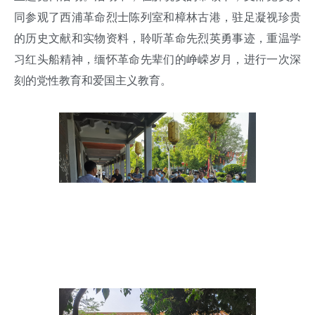
同参观了西浦革命烈士陈列室和樟林古港，驻足凝视珍贵
的历史文献和实物资料，聆听革命先烈英勇事迹，重温学
习红头船精神，缅怀革命先辈们的峥嵘岁月，进行一次深
刻的党性教育和爱国主义教育。