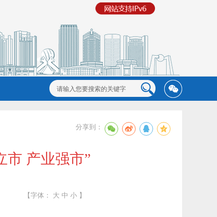
分享到：
市 产业强市”
【字体：
大
中
小
】