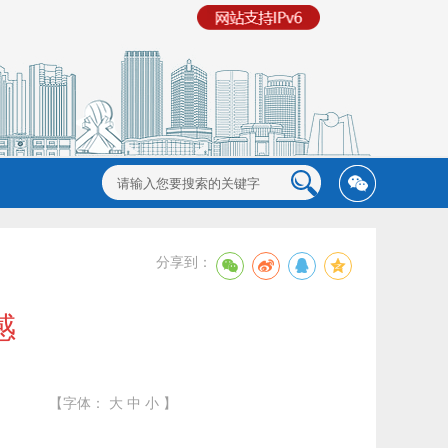
分享到：
感
【字体：
大
中
小
】