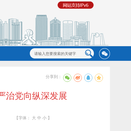
分享到：
严治党向纵深发展
【字体：
大
中
小
】