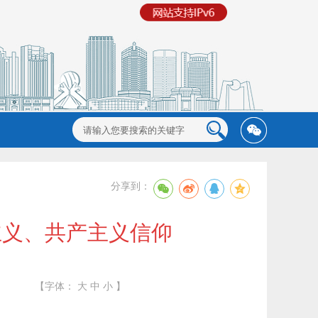
分享到：
主义、共产主义信仰
【字体：
大
中
小
】