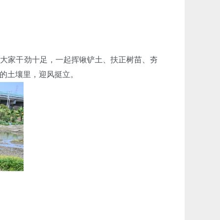
大家干劲十足，一起挥锹铲土、扶正树苗、夯
的土壤里，迎风挺立。