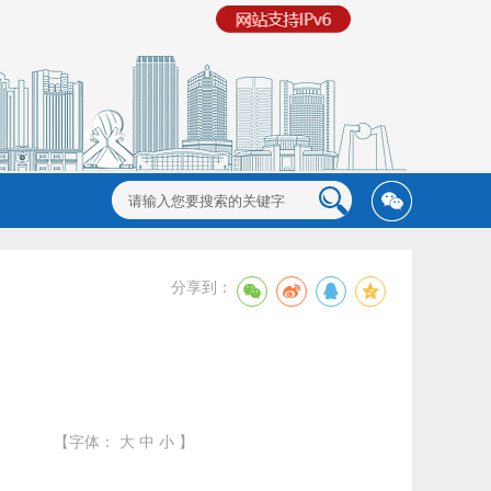
分享到：
【字体：
大
中
小
】