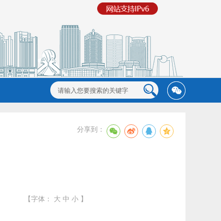
分享到：
【字体：
大
中
小
】