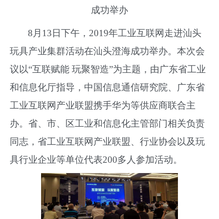
成功举办
8月13日下午，2019年工业互联网走进汕头
玩具产业集群活动在汕头澄海成功举办。本次会
议以“互联赋能 玩聚智造”为主题，由广东省工业
和信息化厅指导，中国信息通信研究院、广东省
工业互联网产业联盟携手华为等供应商联合主
办。省、市、区工业和信息化主管部门相关负责
同志，省工业互联网产业联盟、行业协会以及玩
具行业企业等单位代表200多人参加活动。