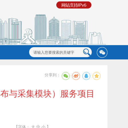
分享到：
发布与采集模块）服务项目
【字体：
大
中
小
】