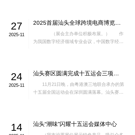
头，借助我国领先的技术和汕头丰富场景，
从“输...
2025首届汕头全球跨境电商博览会11月27日至29日在汕头国际会展中心举行
27
（展会主办单位积极布展。） 作
2025-11
为我国数字经济领域专业会议，中国数字经济
创新发展大会已在汕头连续举办三届，对巩固
广东在数字经济领域的领先地位、实现汕头
数...
汕头赛区圆满完成十五运会三项赛事承办任务
24
11月21日晚，由粤港澳三地联合承办的第
2025-11
十五届全国运动会在深圳圆满落幕。汕头赛区
秉持“简约、安全、精彩”的办赛理念，通过周
密部署与多方协作，圆满完成三项赛事...
汕头“潮味”闪耀十五运会媒体中心
14
（我市设置展位展示特色产品，吸引众多