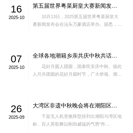
第五届世界粤菜厨皇大赛新闻发布会举行
16
10月13日，2025第五届世界粤菜厨皇大
2025-10
赛新闻发布会在汕头万豪酒店举办。据悉，活
动将于11月21日至23日在汕头举行。届时将有
来自全球多个国家和地区的名厨...
全球各地潮籍乡亲共庆中秋共话团圆
07
花好月圆人团圆，国泰民安庆中秋。值此
2025-10
人月共团圆的花好月圆时节，广大侨领、潮商
和潮籍乡亲虽远行千里，却始终心系故土，在
中秋佳节向家乡送上最美好的祝福，以实际
行...
大湾区非遗中秋晚会将在潮阳区录制
26
千架无人机变换阵型排列出潮阳与湾区地
2025-09
标、百人英歌舞以刚劲威猛的气势“炸
场”……“明月共潮生”2025大湾区非遗中秋晚会