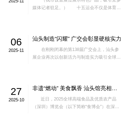
2025-11
媒体记者驻足。） 十五运会不仅是体育竞
技的舞台，也是城市形象展示的窗口。赛事期
间，我市在广州设立的十五运会新闻中心举
办...
汕头制造“闪耀” 广交会彰显硬核实力
06
在刚刚闭幕的第138届广交会上，汕头参
2025-11
展企业再次以创新活力与制造实力吸引全球目
光。一批企业在产品研发、服务模式与品牌塑
造等方面展现出独特优势，以持续创新与卓...
非遗“燃动” 美食飘香 汕头馆亮相深圳食博会
27
近日，2025全球高端食品及优质农产品
2025-10
（深圳）博览会（以下简称“食博会”）在深圳
会展中心（福田）开幕。本届...