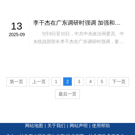
将于国庆期间在潮阳区录制并播出，9月2...
李干杰在广东调研时强调 加强和改进新时代侨务工作 提高宗教工作法治化水平 确保党中央决策部署落地见效
13
9月8日至10日，中共中央政治局委员、中
2025-09
央统战部部长李干杰在广东调研时强调，要以
习近平新时代中国特色社会主义思想为指导，
深入学习贯彻党的二十大和二十届二中、...
第一页
上一页
1
2
3
4
5
下一页
最后一页
网站地图
|
关于我们
|
网站声明
|
使用帮助