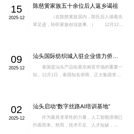
陈慈黉家族五十余位后人返乡谒祖
15
（在陈慈黉故居内，陈氏后人循着先
2025-12
辈足迹，聆听家族创业故事。） 12月12
日，来自新加坡、泰国及中国香港地区的陈慈
黉家族成员一行五十余人，专程回到汕头澄...
汕头国际纺织城入驻企业借力侨商网络开拓东南亚市场
09
泰国是汕头产品拓展东南亚市场的重要一
2025-12
站。12月1日，泰国知名侨商、正大集团资深
董事长谢国民先生来汕考察纺织服装产业。汕
头国际纺织城抓住正大集团来汕考察的契机...
汕头启动“数字丝路AI培训基地”
02
作为最具变革性的力量，人工智能浪潮已
2025-12
扑面而来。然而，技术不足、人才短缺，
是“一带一路”共建国家面临的共同难题。汕