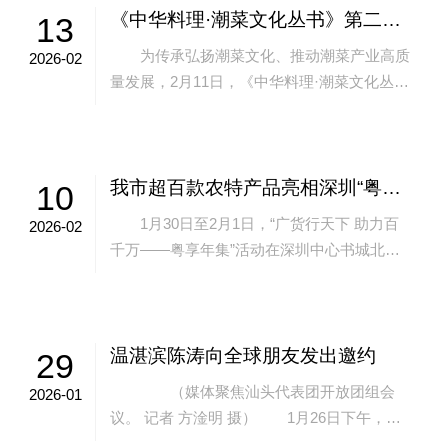
《中华料理·潮菜文化丛书》第二批新书首发
13
为传承弘扬潮菜文化、推动潮菜产业高质
2026-02
量发展，2月11日，《中华料理·潮菜文化丛
书》第二批新书首发仪式暨潮菜高质量发展座
谈会在汕头举办。市长陈涛出席活动并向读...
我市超百款农特产品亮相深圳“粤享年集”
10
1月30日至2月1日，“广货行天下 助力百
2026-02
千万——粤享年集”活动在深圳中心书城北区
西广场举办。我市组织多家企业携超百款农特
产品参展，包括百年老字号“廷顺”咸...
温湛滨陈涛向全球朋友发出邀约
29
（媒体聚焦汕头代表团开放团组会
2026-01
议。 记者 方淦明 摄） 1月26日下午，省
十四届人大五次会议汕头代表团举行开放团组