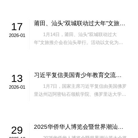
活动，审议政府工作报告，并对媒体开放...
莆田、汕头“双城联动过大年”文旅推介会举行
17
1月14日，莆田、汕头“双城联动过大
2026-01
年”文旅推介会在汕头举行。活动以文化为
桥、以年味为媒，深化两地文旅交流协作，推
动资源共享、客源互送、互利共赢。莆田市委
常...
习近平复信美国青少年教育交流团访华师生
13
1月7日，国家主席习近平复信由美国佛罗
2026-01
里达州迈阿密钻石领航学院、佛罗里达大学、
迈阿密戴德学院组成的青少年教育交流团访华
师生。 习近平表示，很高兴得知交流团...
2025华侨华人博览会暨世界潮汕菜大会亮点纷呈
29
2025华侨华人博览会暨世界潮汕菜大会将