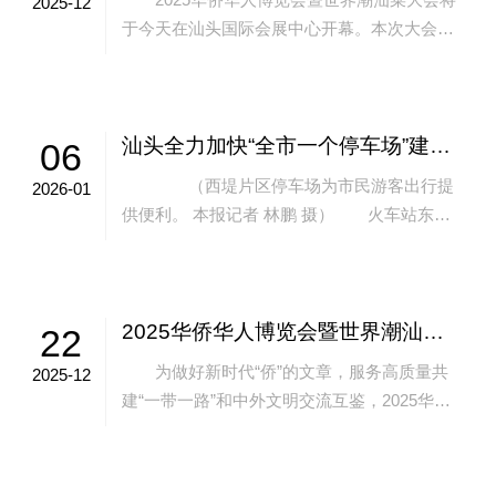
2025-12
于今天在汕头国际会展中心开幕。本次大会
以“潮味无界·侨乡有约”为主题，采用“主会场
+分会场”模式，打造集技艺交流、食...
汕头全力加快“全市一个停车场”建设，“一键找位，就近泊车”成为日常
06
（西堤片区停车场为市民游客出行提
2026-01
供便利。 本报记者 林鹏 摄） 火车站东广
场、潮人码头等热门地标停车场将陆续上线，
再添1500余个优质车位……新年伊始...
2025华侨华人博览会暨世界潮汕菜大会正式定档12月26日至28日
22
为做好新时代“侨”的文章，服务高质量共
2025-12
建“一带一路”和中外文明交流互鉴，2025华侨
华人博览会暨世界潮汕菜大会将于12月26日至
28日在广东汕头举行。 本...