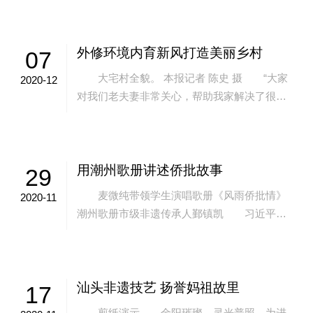
的侨批都是由水客带送的。慢慢的，随着收
寄...
外修环境内育新风打造美丽乡村
07
大宅村全貌。 本报记者 陈史 摄 “大家
2020-12
对我们老夫妻非常关心，帮助我家解决了很多
事！”家住潮南区峡山街道大宅村内区卓祠堂
后老厝的卓永清和林秀玉感激地对记者...
用潮州歌册讲述侨批故事
29
麦微纯带领学生演唱歌册《风雨侨批情》
2020-11
潮州歌册市级非遗传承人鄞镇凯 习近平总
书记在汕头视察时，对侨批文化高度肯定。许
多文艺工作者表示，聆听了习近平总书记的
讲...
汕头非遗技艺 扬誉妈祖故里
17
剪纸演示 金阳璀璨，灵光普照。为进