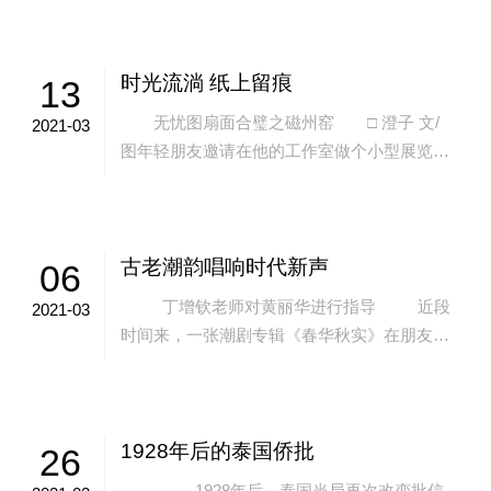
爱国英烈蚁光炎先生就是其中一位。记者日
前...
时光流淌 纸上留痕
13
无忧图扇面合璧之磁州窑 □ 澄子 文/
2021-03
图年轻朋友邀请在他的工作室做个小型展览，
对于好奇的我来说，觉得很有新鲜感。之前几
次去过这个空间，主人把它营造得很文艺...
古老潮韵唱响时代新声
06
丁增钦老师对黄丽华进行指导 近段
2021-03
时间来，一张潮剧专辑《春华秋实》在朋友圈
刷屏，轻婉抒情、清丽悠扬的唱腔令人...
1928年后的泰国侨批
26
1928年后，泰国当局再次改变批信