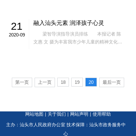
都非开埠区地界。文友还述及沙尾村人拥有
沙...
融入汕头元素 润泽孩子心灵
21
梁智导演指导演员排练 本报记者 陈
2020-09
文惠 文 摄为丰富我市少年儿童的精神文化生
活，填补潮汕地区童话剧的空白，据悉，由汕
头市文化集团精心打造的两部精品童话剧《...
第一页
上一页
18
19
20
最后一页
网站地图
|
关于我们
|
网站声明
|
使用帮助
主办：汕头市人民政府办公室 技术保障：汕头市政务服务中
心