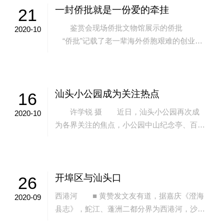
一封侨批就是一份爱的牵挂
21
鉴赏会现场侨批文物馆展示的侨批
2020-10
“侨批”记载了老一辈海外侨胞艰难的创业史
和浓厚的家国情怀，也是中华民族讲信誉、守
承诺的重要体现。要保护好这些“侨批”文
物，...
汕头小公园成为关注热点
16
许学锐 摄 近日，汕头小公园再次成
2020-10
为各界关注的焦点，小公园中山纪念亭、百货
大楼、开埠文化陈列馆、侨批文物馆、邮局
等，再次成为市民谈论的热点。作为汕头开埠
区...
开埠区与汕头口
26
西港河 ■ 黄赞发文友有道，据嘉庆《澄海
2020-09
县志》，鮀江、蓬洲二都分界为西港河，沙
尾、华坞、东墩皆在蓬洲都界内。这没错，但