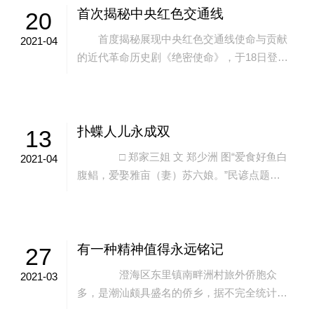
首次揭秘中央红色交通线
20
首度揭秘展现中央红色交通线使命与贡献
2021-04
的近代革命历史剧《绝密使命》，于18日登陆
CCTV-1黄金档。 《绝密使命》讲述了交
通员在长达3000公里的红色交通线...
扑蝶人儿永成双
13
□ 郑家三姐 文 郑少洲 图“爱食好鱼白
2021-04
腹鲳，爱娶雅亩（妻）苏六娘。”民谚点题，
让苏六娘的传奇色彩，一目了然。揭阳荔浦苏
六娘，“朱嘴唇，红指甲”，天生丽...
有一种精神值得永远铭记
27
澄海区东里镇南畔洲村旅外侨胞众
2021-03
多，是潮汕颇具盛名的侨乡，据不完全统计，
村里侨居东南亚华侨达800多人，著名侨领、