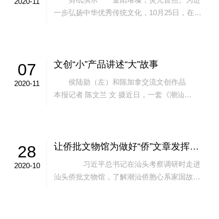
2020-11
一步弘扬中华优秀传统文化，10月25日，在中
华妈祖文化交流协会等单位指导下，妈祖羽化
升天1033周年纪念大会暨国家级非遗...
文创“小”产品讲述“大”故事
07
侯陆勋（左）和陈加拿交流文创作品
2020-11
本报记者 陈文兰 文 摄近日，一套《潮汕
记“疫”》文创礼盒崭新亮相，盒中“特刊”“手账
本”“主题IP公仔”“潮汕茶罐”等...
让侨批文物馆为做好“侨”文章发挥更大作用
28
习近平总书记在汕头考察调研时走进
2020-10
汕头侨批文物馆，了解潮汕侨胞心系家国故
土、支持祖国和家乡建设的历史。这让潮汕历
史文化研究中心的干部职工受到极大地鼓舞，
连...