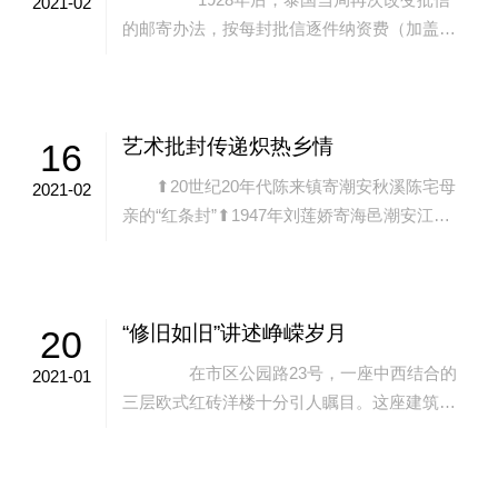
2021-02
的邮寄办法，按每封批信逐件纳资费（加盖邮
资已纳印记或贴用邮票），而不是按总包计数
后在总包上贴邮...
艺术批封传递炽热乡情
16
⬆20世纪20年代陈来镇寄潮安秋溪陈宅母
2021-02
亲的“红条封”⬆1947年刘莲娇寄海邑潮安江东
都上龙口乡刘宅母亲的“山水封”⬆1931年蔡寿
育寄潮安大和都西郊乡外甥...
“修旧如旧”讲述峥嵘岁月
20
在市区公园路23号，一座中西结合的
2021-01
三层欧式红砖洋楼十分引人瞩目。这座建筑是
上世纪初招商局汕头分局经理、澄海人林桂园
出资所建，原名是林桂馥堂，后被称为桂园...