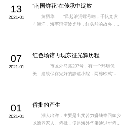
“南国鲜花”在传承中绽放
13
黄丽华 “风起浪涌螺号响，千帆竞发
2021-01
向海洋，海宇澄清波光静，红头船的故乡，海
丝枢纽再创辉煌……”近日，一首饱含深情的
潮曲《澄海颂》在大家的朋友圈刷屏，这是
由...
红色场馆再现东征光辉历程
07
市区外马路207号，有一个环境优
2021-01
美、建筑保存完好的静谧小院，两栋欧式“小
红楼”矗立在葱翠的绿树间。这里，是第一次
国共合作时期曾经留下周恩来同志足迹的国
民...
侨批的产生
01
潮人出洋，主要是出卖苦力赚钱寄回家乡
2021-01
以赡养家人。侨批，便是海外华侨通过华侨自
办的民间信局寄给家乡亲人的银信。 初期