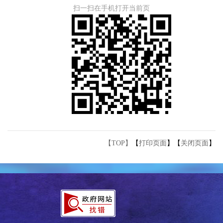
扫一扫在手机打开当前页
【TOP】
【
打印页面
】【
关闭页面
】