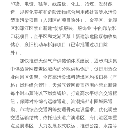
印染、电镀、鞣革、线路板、化工、冶炼、发酵酿
造、规模化养殖和危险废物综合利用或处置等水污染
型重污染项目（入园区的项目除外）。金平区、龙湖
区和濠江区禁止新建“纺织服装、服饰业”中的印染和
印花项目，金平区和龙湖区禁止新建涉危险废物收集
储存、废旧机动车拆解项目（已审批通过项目除
外）。
加快推进天然气产供储销体系建设，逐步淘汰集
中供热管网覆盖区域内的分散供热锅炉，促进用热企
业向园区集聚。全市高污染燃料禁燃区均按III类（严
格）燃料组合管理，天然气管网覆盖范围内禁止新建
每小时35蒸吨以下燃煤锅炉。打造高水平综合交通枢
纽，保障对外综合运输通道、汕潮揭都市圈城际通
勤、市域综合交通网等交通骨架建设需求。优化调整
交通运输结构，依托汕头港广澳港区、海门港区等重
点发展港区，大力发展多式联运，推进公路、水路等