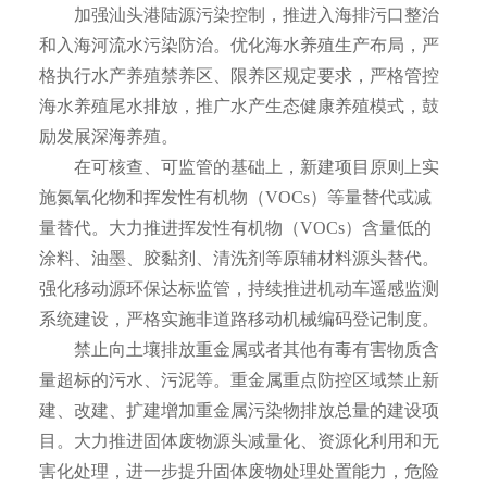
加强汕头港陆源污染控制，推进入海排污口整治
和入海河流水污染防治。优化海水养殖生产布局，严
格执行水产养殖禁养区、限养区规定要求，严格管控
海水养殖尾水排放，推广水产生态健康养殖模式，鼓
励发展深海养殖。
在可核查、可监管的基础上，新建项目原则上实
施氮氧化物和挥发性有机物（VOCs）等量替代或减
量替代。大力推进挥发性有机物（VOCs）含量低的
涂料、油墨、胶黏剂、清洗剂等原辅材料源头替代。
强化移动源环保达标监管，持续推进机动车遥感监测
系统建设，严格实施非道路移动机械编码登记制度。
禁止向土壤排放重金属或者其他有毒有害物质含
量超标的污水、污泥等。重金属重点防控区域禁止新
建、改建、扩建增加重金属污染物排放总量的建设项
目。大力推进固体废物源头减量化、资源化利用和无
害化处理，进一步提升固体废物处理处置能力，危险