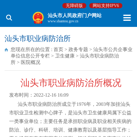
无障碍版
网站支持IPV6
汕头市人民政府门户网站
www.shantou.gov.cn
汕头市职业病防治所
您现在所在的位置 :
首页
>
政务专题
>
汕头市公共企事业
单位信息公开专栏
>
卫生健康
>
汕头市职业病防治
所
>
医院概况
汕头市职业病防治所概况
发布时间：2022-12-16 16:09
汕头市职业病防治所成立于1976年，2003年加挂汕头
市职业卫生检测中心牌子，是汕头市卫生健康局属下公益
一类事业单位；主要任务是承担职业病及职业相关疾病的
防治、诊疗、科研、培训、健康教育以及基层指导工作；