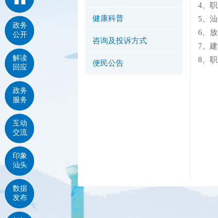
4、
健康科普
5、
政务
6、
公开
咨询及投诉方式
7、
解读
8、
便民公告
回应
政务
服务
互动
交流
印象
汕头
数据
发布