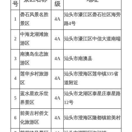
号
级
礐石风景名胜
汕头市濠江区礐石社区海旁
1
4A
景区
路4号
中海龙湖滩旅
2
4A
汕头市濠江区中信大道南端
游区
南澳岛生态旅
3
4A
汕头市南澳县
游区
莲华乡村旅游
汕头市澄海区莲华镇335省
4
4A
区
道附近
蓝水星欢乐世
汕头市龙湖区泰星庄泰星路
5
4A
界景区
12号
前美古村侨文
6
4A
汕头市澄海区隆都镇前美村
化旅游区