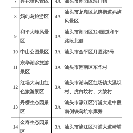
7
莲花峰风景区
4A
汕头市潮阳区海门镇
汕头市龙湖区龙腾街道妈屿
8
妈屿岛旅游区
4A
风景区
和平大峰风景
汕头市潮阳区324国道和平
9
3A
区
路段北侧
10
中山公园景区
3A
汕头市金平区月眉路5号
东华潮乡旅游
11
3A
汕头市潮南区东华村
景区
红场大南山红
汕头市潮南区红场镇大溪坝
12
3A
色旅游景区
村、虎白坟村、大陂村
丹樱生态园景
汕头市濠江区河浦大道中段
13
3A
区
南侧铁鸟坑水库旁
金寿生态园景
14
3A
汕头市濠江区河浦大道崎埔
区