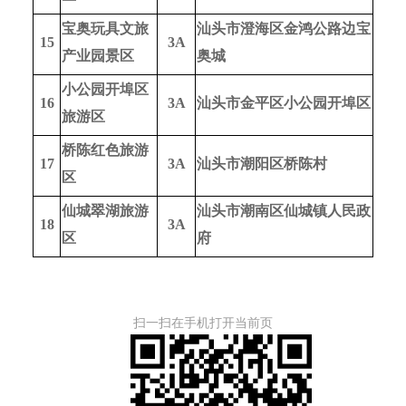
宝奥玩具文旅
汕头市澄海区金鸿公路边宝
15
3A
产业园景区
奥城
小公园开埠区
16
3A
汕头市金平区小公园开埠区
旅游区
桥陈红色旅游
17
3A
汕头市潮阳区桥陈村
区
仙城翠湖旅游
汕头市潮南区仙城镇人民政
18
3A
区
府
扫一扫在手机打开当前页