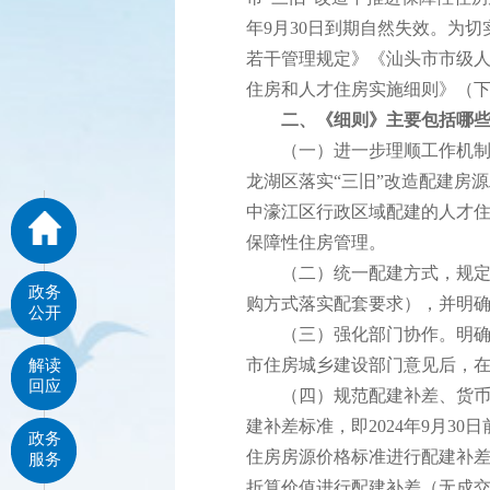
年9月30日到期自然失效。为
若干管理规定》《汕头市市级人
住房和人才住房实施细则》（下
二、《细则》主要包括哪
（一）进一步理顺工作机制，
龙湖区落实“三旧”改造配建房
中濠江区行政区域配建的人才
保障性住房管理。
（二）统一配建方式，规定“
政务
购方式落实配套要求），并明
公开
（三）强化部门协作。明确自
市住房城乡建设部门意见后，
解读
回应
（四）规范配建补差、货币认
建补差标准，即2024年9月3
政务
住房房源价格标准进行配建补差；
服务
折算价值进行配建补差（无成