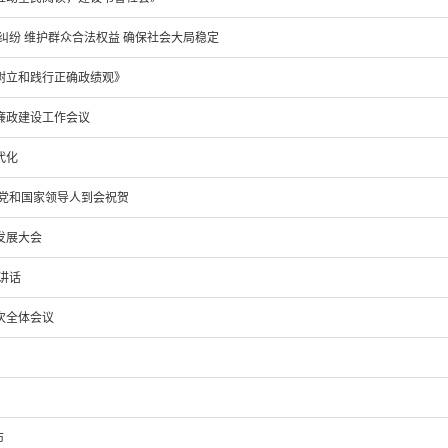
纠纷 维护群众合法权益 确保社会大局稳定
树立和践行正确政绩观》
风廉政建设工作会议
代化
等党和国家领导人到会祝贺
发展大会
讲话
次全体会议
布