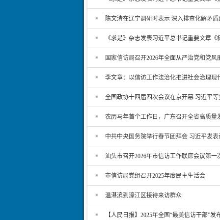
陈文清在辽宁调研时表示 深入排查化解矛盾
《求是》杂志发表习近平总书记重要文章《
国家信访局召开2026年全面从严治党和党
李文章：以信访工作法治化推进社会治理现
全国政协十四届四次会议在京开幕 习近平
农历马年首个工作日，广东召开全省高质量
中共中央国务院举行春节团拜会 习近平发表
汕头市召开2026年市信访工作联席会议第一
市信访局党组召开2025年度民主生活会
温湛滨到濠江区接待来访群众
【人民日报】2025年全国“最美信访干部”发