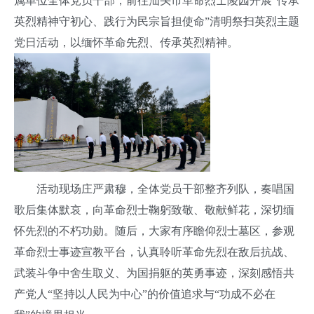
属单位全体党员干部，前往汕头市革命烈士陵园开展“传承
英烈精神守初心、践行为民宗旨担使命”清明祭扫英烈主题
党日活动，以缅怀革命先烈、传承英烈精神。
活动现场庄严肃穆，全体党员干部整齐列队，奏唱国
歌后集体默哀，向革命烈士鞠躬致敬、敬献鲜花，深切缅
怀先烈的不朽功勋。随后，大家有序瞻仰烈士墓区，参观
革命烈士事迹宣教平台，认真聆听革命先烈在敌后抗战、
武装斗争中舍生取义、为国捐躯的英勇事迹，深刻感悟共
产党人“坚持以人民为中心”的价值追求与“功成不必在