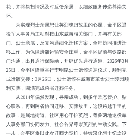
花，并将祭扫情况及时反馈亲属，以细致服务传递尊崇关
怀。
为实现烈士亲属想让英烈魂归故里的心愿，金平区退
役军人事务局主动对接山东威海相关部门，并与有关部
门、烈士亲属，反复沟通细化迁移方案，全程协同推进迁
移工作。为保障遗骸运输安全庄重，金平区提前与铁路部
门沟通，出具通行保障函，开辟优先通行通道。2026年3月
25日，金平区隆重举行李明崑烈士遗骸送迎仪式，顺利完
成遗骸交接；3月26日，烈士遗骸在威海市革命烈士陵园顺
利安葬，圆满完成跨省迁葬任务。
从2014年偶然发现，寻亲成功，到多年常态管护、贴
心联系，再到跨省协同迁移、安葬故里，这段跨越千里的
故事，是属地街道、社区用心守护英烈，粤鲁两地退役军
人事务部门协同发力、社会各界尊崇英烈的生动实践。下
一步，金平区将以此次迁葬为契机，持续深化烈士纪念设