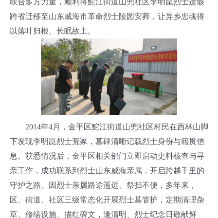
联合多方力量，顺利将鮀江街道山兜社区李明崑烈士遗骸
跨省迁移至山东威海市革命烈士陵园安葬，让异乡忠魂得
以落叶归根、长眠故土。
2014年4月，金平区鮀江街道山兜社区村民在西林山脚
下发现李明崑烈士荒冢，墓碑清晰记载烈士身份与籍贯信
息。获悉情况后，金平区相关部门立即启动史料核查与寻
亲工作，成功联系到烈士山东威海亲属，开启跨越千里的
守护之路。因烈士亲属路途遥远、祭扫不便，多年来，
区、街道、社区三级常态化开展烈士墓管护，定期清理杂
草、修缮设施、描红碑文，逢清明、烈士纪念日敬献鲜