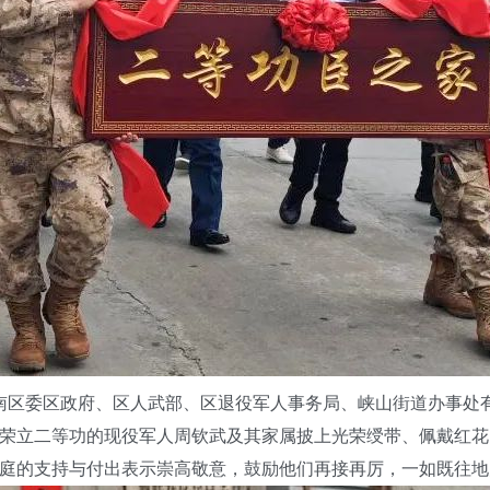
南区委区政府、区人武部、区退役军人事务局、峡山街道办事处
荣立二等功的现役军人周钦武及其家属披上光荣绶带、佩戴红花
庭的支持与付出表示崇高敬意，鼓励他们再接再厉，一如既往地