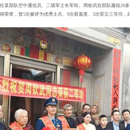
任某部队空中通信员、二级军士长军衔。周钦武在部队服役20
得荣誉，曾5次被评为优秀士兵、9次获嘉奖、3次荣立三等功，