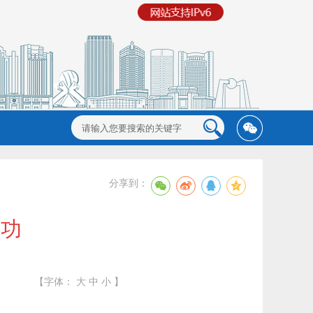
分享到：
等功
【字体：
大
中
小
】