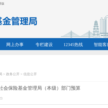
碍版
网上办事
专栏建设
12345热线
智能客
局
>
政务公开
>
信息公开
头市社会保险基金管理局（本级）部门预算
23