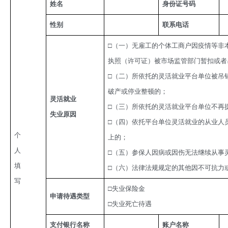
姓名
身份证号码
性别
联系电话
□（一）无雇工的个体工商户因疫情等非
执照（许可证）被市场监管部门暂扣或者
□（二）所依托的灵活就业平台单位被吊
破产或停业整顿的；
灵活就业
□（三）所依托的灵活就业平台单位不再
失业原因
□（四）依托平台单位灵活就业的从业人
个
上的；
人
□（五）参保人因病或因伤无法继续从事
填
□（六）法律法规规定的其他因不可抗力
写
□失业保险金
申请待遇类型
□失业死亡待遇
支付银行名称
账户名称