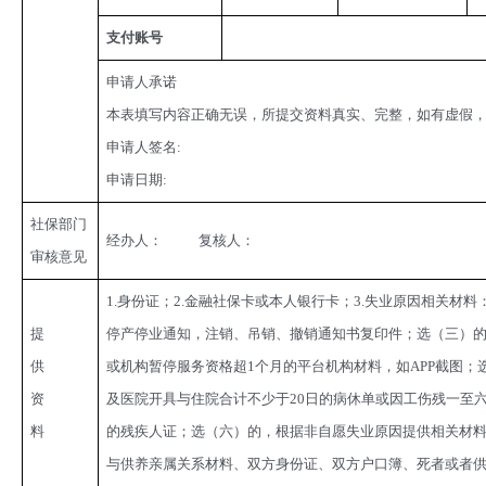
支付账号
申请人承诺
本表填写内容正确无误，所提交资料真实、完整，如有虚假，本人承担相
申请人签名:
申请日期:
社保部门
经办人：           复核人：
审核意见
1.身份证；2.金融社保卡或本人银行卡；3.失业原因相关材
提
停产停业通知，注销、吊销、撤销通知书复印件；选（三）
供
或机构暂停服务资格超1个月的平台机构材料，如APP截图；
资
及医院开具与住院合计不少于20日的病休单或因工伤残一至
料
的残疾人证；选（六）的，根据非自愿失业原因提供相关材料
与供养亲属关系材料、双方身份证、双方户口簿、死者或者