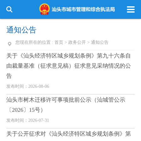
通知公告
您现在所在的位置 :
首页
>
政务公开
>
通知公告
关于《汕头经济特区城乡规划条例》第九十六条自
由裁量基准（征求意见稿）征求意见采纳情况的公
告
发布时间：2026-08-06
汕头市树木迁移许可事项批前公示（汕城管公示
〔2026〕15号）
发布时间：2026-07-31
关于公开征求对《汕头经济特区城乡规划条例》第