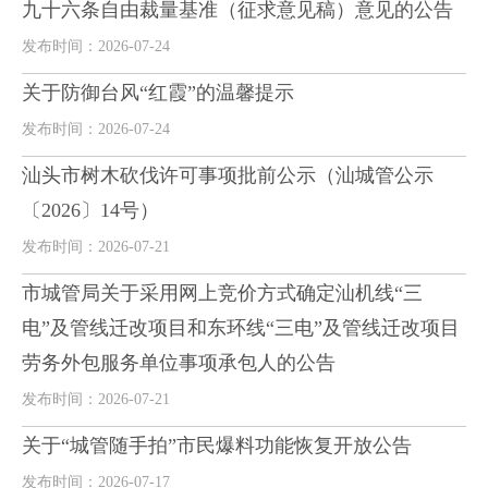
九十六条自由裁量基准（征求意见稿）意见的公告
发布时间：2026-07-24
关于防御台风“红霞”的温馨提示
发布时间：2026-07-24
汕头市树木砍伐许可事项批前公示（汕城管公示
〔2026〕14号）
发布时间：2026-07-21
市城管局关于采用网上竞价方式确定汕机线“三
电”及管线迁改项目和东环线“三电”及管线迁改项目
劳务外包服务单位事项承包人的公告
发布时间：2026-07-21
关于“城管随手拍”市民爆料功能恢复开放公告
发布时间：2026-07-17