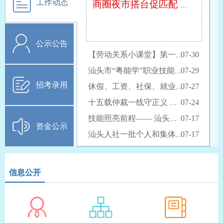
工作动态
商圈夜市搭台促匹配 精准赋能产才对接—...
公示公告
07-30
【劳动关系小课堂】第一课|劳动合同必须...
07-29
汕头市“粤能学”职业技能培训开班
招考录用
07-27
休假、工资、社保、就业……全方位完善劳...
07-24
十五载仲裁一线守正义 市人社局调解仲裁...
07-17
技能照亮前程—— 汕头下半年推出60项...
资金公示
07-17
汕头人社一批个人和集体获市级、市直“两...
信息公开